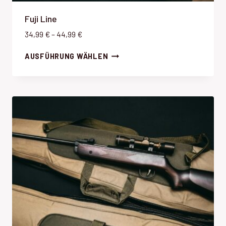
Fuji Line
P
34,99
€
–
44,99
€
r
AUSFÜHRUNG WÄHLEN
e
i
s
s
p
a
n
n
e
:
3
4
,
9