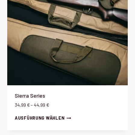
:
3
4
,
9
9
€
b
i
s
4
4
Sierra Series
,
P
34,99
€
–
44,99
€
9
r
9
AUSFÜHRUNG WÄHLEN
e
i
€
s